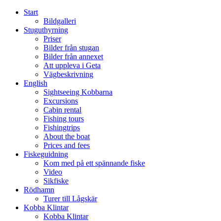
Hoppa
Start
till
Bildgalleri
innehåll
Stuguthyrning
Priser
Bilder från stugan
Bilder från annexet
Att uppleva i Geta
Vägbeskrivning
English
Sightseeing Kobbarna
Excursions
Cabin rental
Fishing tours
Fishingtrips
About the boat
Prices and fees
Fiskeguidning
Kom med på ett spännande fiske
Video
Sikfiske
Rödhamn
Turer till Lågskär
Kobba Klintar
Kobba Klintar