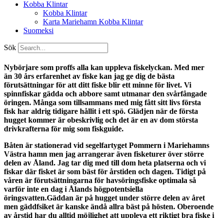
Kobba Klintar
Kobba Klintar
Karta Mariehamn Kobba Klintar
Suomeksi
Sök
Nybörjare som proffs alla kan uppleva fiskelyckan. Med mer
än 30 års erfarenhet av fiske kan jag ge dig de bästa
förutsättningar för att ditt fiske blir ett minne för livet. Vi
spinnfiskar gädda och abbore samt utmanar den svårfångade
öringen. Många som tillsammans med mig fått sitt livs första
fisk har aldrig tidigare hållit i ett spö. Glädjen när de första
hugget kommer är obeskrivlig och det är en av dom största
drivkrafterna för mig som fiskguide.
Båten är stationerad vid segelfartyget Pommern i Mariehamns
Västra hamn men jag arrangerar även fisketurer över större
delen av Åland. Jag tar dig med till dom heta platserna och vi
fiskar där fisket är som bäst för årstiden och dagen. Tidigt på
våren är förutsättningarna för havsöringsfiske optimala så
varför inte en dag i Ålands högpotentsiella
öringsvatten.Gäddan är på hugget under större delen av året
men gäddfsiket är kanske ändå allra bäst på hösten. Oberoende
av årstid har du alltid möjlighet att uppleva ett riktigt bra fiske i