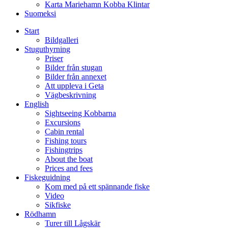
Karta Mariehamn Kobba Klintar
Suomeksi
Start
Bildgalleri
Stuguthyrning
Priser
Bilder från stugan
Bilder från annexet
Att uppleva i Geta
Vägbeskrivning
English
Sightseeing Kobbarna
Excursions
Cabin rental
Fishing tours
Fishingtrips
About the boat
Prices and fees
Fiskeguidning
Kom med på ett spännande fiske
Video
Sikfiske
Rödhamn
Turer till Lågskär